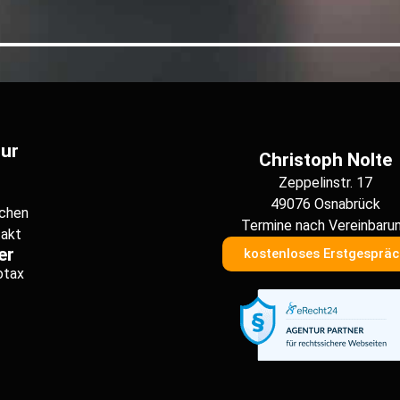
ur
Christoph Nolte
Zeppelinstr. 17
49076 Osnabrück
chen
Termine nach Vereinbaru
akt
er
kostenloses Erstgespräc
otax