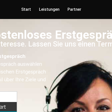
Start
Leistungen
Partner
stenloses Erstgespr
nteresse. Lassen Sie uns einen Ter
rstgespräch
gespräch auswählen
nischen Erstgespräch
 über Ihre Ziele und