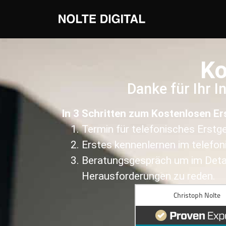
Ko
Danke für Ihr I
In 3 Schritten zum Kostenlosen E
Termin für telefonisches Erst
Erstes kennenlernen im telefo
Beratungsgespräch um im Detail
Herausforderungen zu reden.