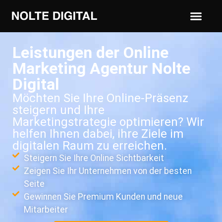
Leistungen der Online
Marketing Agentur Nolte
Digital
Möchten Sie Ihre Online-Präsenz
steigern und Ihre
Marketingstrategie optimieren? Wir
helfen Ihnen dabei, ihre Ziele im
digitalen Raum zu erreichen.
Steigern Sie Ihre Online Sichtbarkeit
Zeigen Sie Ihr Unternehmen von der besten
Seite
Gewinnen Sie Premium Kunden und neue
Mitarbeiter