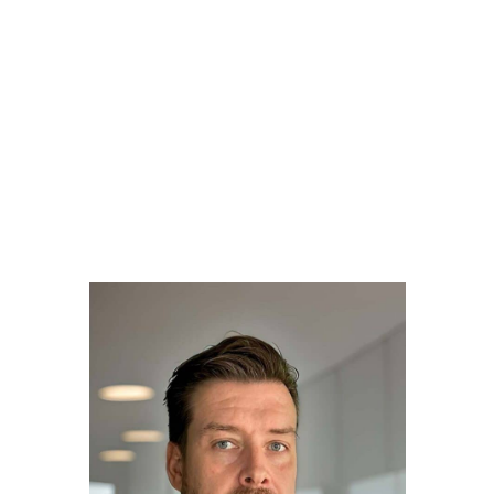
Nolte Digital ist Ihre innovative Online-
Marketing-Agentur, die maßgeschneiderte
Lösungen für Ihren digitalen Erfolg bietet. Mit
Expertise in Webdesign, SEO, E-Mail-Marketing
und mehr unterstützen wir Sie dabei, Ihre Online-
Präsenz zu maximieren und Ihre Geschäftsziele
zu erreichen.