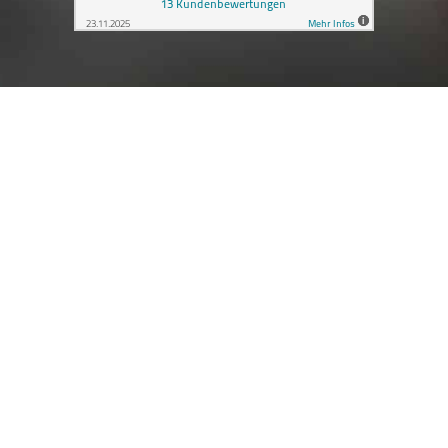
Online Marketing Strategie
Individuelle Online Marketing Strategien sind der
Schlüssel zum Erfolg im digitalen Zeitalter
.
Nolte Digital steht als erfahrener Partner an Ihrer
Seite, um maßgeschneiderte Strategien zu
entwickeln, die Ihre Online-Präsenz optimieren und
Ihre Zielgruppe wirkungsvoll ansprechen.
Wir arbeiten eng mit Ihnen zusammen, um Ihre
individuellen Anforderungen
zu erfüllen und
maßgeschneiderte Lösungen
zu bieten, die Ihren
Unternehmenszielen entsprechen. Durch die
intelligente Verbindung von kreativen Ideen und